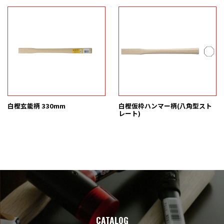
白樫玄能柄 330mm
白樫仮枠ハンマー柄(八角型スト
レート)
CATALOG