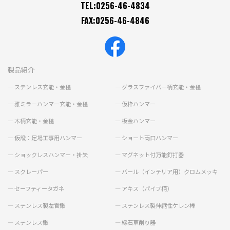
TEL:0256-46-4834
FAX:0256-46-4846
製品紹介
ステンレス玄能・金槌
グラスファイバー柄玄能・金槌
雅ミラーハンマー玄能・金槌
仮枠ハンマー
木柄玄能・金槌
板金ハンマー
仮設：足場工事用ハンマー
ショート両口ハンマー
ショックレスハンマー・掛矢
マグネット付万能釘打器
スクレーパー
バール（インテリア用）クロムメッキ
セーフティータガネ
アキス（パイプ柄）
ステンレス製左官鍬
ステンレス製伸縮性ケレン棒
ステンレス鍬
縁石草削り器