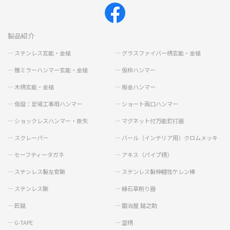
製品紹介
ステンレス玄能・金槌
グラスファイバー柄玄能・金槌
雅ミラーハンマー玄能・金槌
仮枠ハンマー
木柄玄能・金槌
板金ハンマー
仮設：足場工事用ハンマー
ショート両口ハンマー
ショックレスハンマー・掛矢
マグネット付万能釘打器
スクレーパー
バール（インテリア用）クロムメッキ
セーフティータガネ
アキス（パイプ柄）
ステンレス製左官鍬
ステンレス製伸縮性ケレン棒
ステンレス鍬
縁石草削り器
匠鎚
鍛冶屋 鎚之助
G-TAPE
空柄