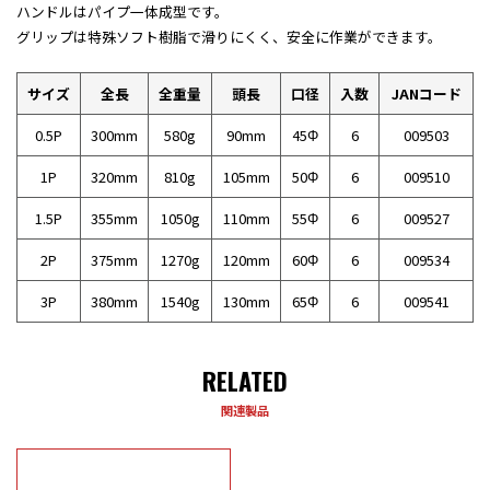
ハンドルはパイプ一体成型です。
グリップは特殊ソフト樹脂で滑りにくく、安全に作業ができます。
サイズ
全長
全重量
頭長
口径
入数
JANコード
0.5P
300mm
580g
90mm
45Φ
6
009503
1P
320mm
810g
105mm
50Φ
6
009510
1.5P
355mm
1050g
110mm
55Φ
6
009527
2P
375mm
1270g
120mm
60Φ
6
009534
3P
380mm
1540g
130mm
65Φ
6
009541
RELATED
関連製品