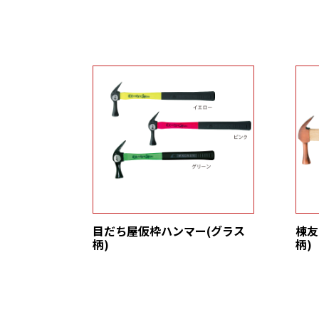
目だち屋仮枠ハンマー(グラス
棟友
柄)
柄)