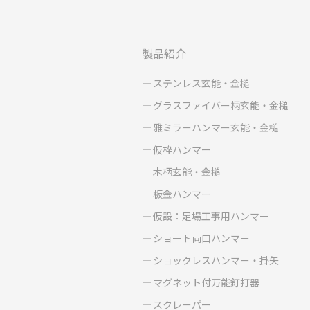
製品紹介
ステンレス玄能・金槌
グラスファイバー柄玄能・金槌
雅ミラーハンマー玄能・金槌
仮枠ハンマー
木柄玄能・金槌
板金ハンマー
仮設：足場工事用ハンマー
ショート両口ハンマー
ショックレスハンマー・掛矢
マグネット付万能釘打器
スクレーパー