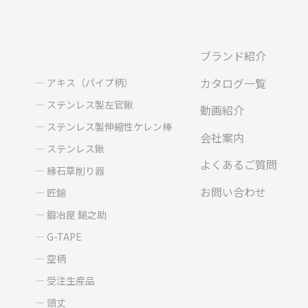
ブランド紹介
カタログ一覧
アキス（パイプ柄）
ステンレス製左官鍬
動画紹介
ステンレス製伸縮性ケレン棒
会社案内
ステンレス鍬
よくあるご質問
縁石草削り器
お問い合わせ
匠鎚
鍛冶屋 鎚之助
G-TAPE
空柄
受注生産品
頭丈