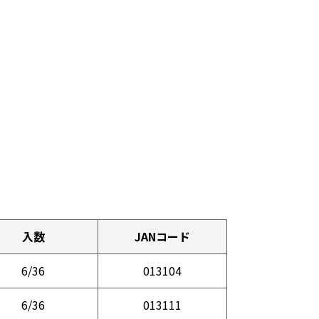
入数
JANコード
6/36
013104
6/36
013111