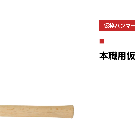
CTS
仮枠ハンマ
本職用仮