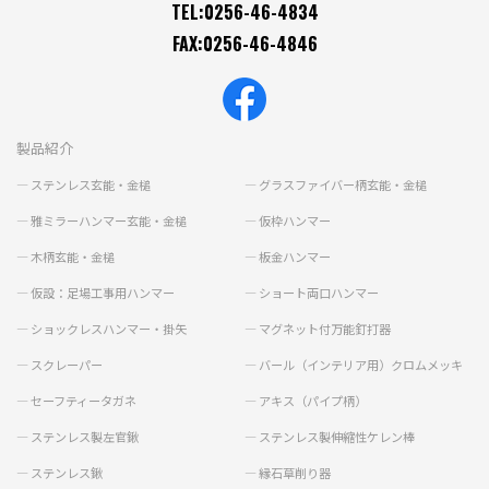
TEL:0256-46-4834
FAX:0256-46-4846
製品紹介
ステンレス玄能・金槌
グラスファイバー柄玄能・金槌
雅ミラーハンマー玄能・金槌
仮枠ハンマー
木柄玄能・金槌
板金ハンマー
仮設：足場工事用ハンマー
ショート両口ハンマー
ショックレスハンマー・掛矢
マグネット付万能釘打器
スクレーパー
バール（インテリア用）クロムメッキ
セーフティータガネ
アキス（パイプ柄）
ステンレス製左官鍬
ステンレス製伸縮性ケレン棒
ステンレス鍬
縁石草削り器