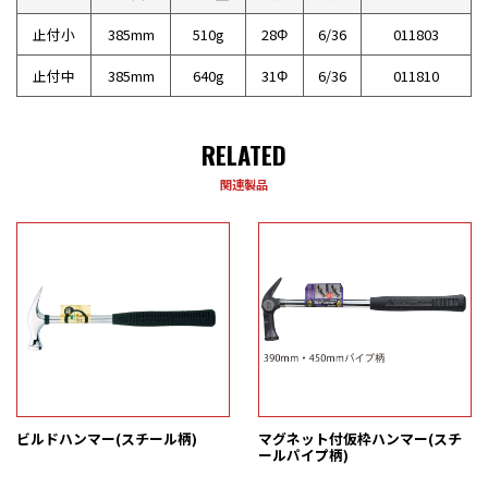
止付小
385mm
510g
28Φ
6/36
011803
止付中
385mm
640g
31Φ
6/36
011810
RELATED
関連製品
ビルドハンマー(スチール柄)
マグネット付仮枠ハンマー(スチ
ールパイプ柄)