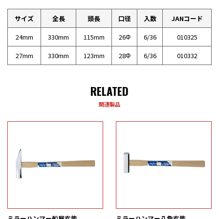
サイズ
全長
頭長
口径
入数
JANコード
24mm
330mm
115mm
26Φ
6/36
010325
27mm
330mm
123mm
28Φ
6/36
010332
RELATED
関連製品
ミラーハンマー船屋玄能
ミラーハンマー八角玄能