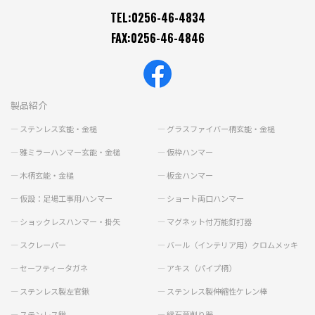
TEL:0256-46-4834
FAX:0256-46-4846
製品紹介
ステンレス玄能・金槌
グラスファイバー柄玄能・金槌
雅ミラーハンマー玄能・金槌
仮枠ハンマー
木柄玄能・金槌
板金ハンマー
仮設：足場工事用ハンマー
ショート両口ハンマー
ショックレスハンマー・掛矢
マグネット付万能釘打器
スクレーパー
バール（インテリア用）クロムメッキ
セーフティータガネ
アキス（パイプ柄）
ステンレス製左官鍬
ステンレス製伸縮性ケレン棒
ステンレス鍬
縁石草削り器