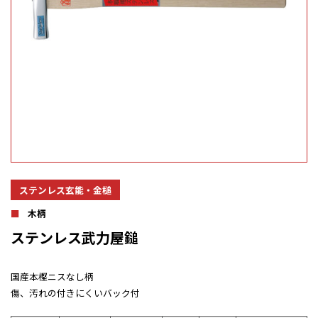
ステンレス玄能・金槌
木柄
ステンレス武力屋鎚
国産本樫ニスなし柄
傷、汚れの付きにくいバック付