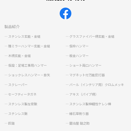
製品紹介
ステンレス玄能・金槌
グラスファイバー柄玄能・金槌
雅ミラーハンマー玄能・金槌
仮枠ハンマー
木柄玄能・金槌
板金ハンマー
仮設：足場工事用ハンマー
ショート両口ハンマー
ショックレスハンマー・掛矢
マグネット付万能釘打器
スクレーパー
バール（インテリア用）クロムメッキ
セーフティータガネ
アキス（パイプ柄）
ステンレス製左官鍬
ステンレス製伸縮性ケレン棒
ステンレス鍬
縁石草削り器
匠鎚
鍛冶屋 鎚之助