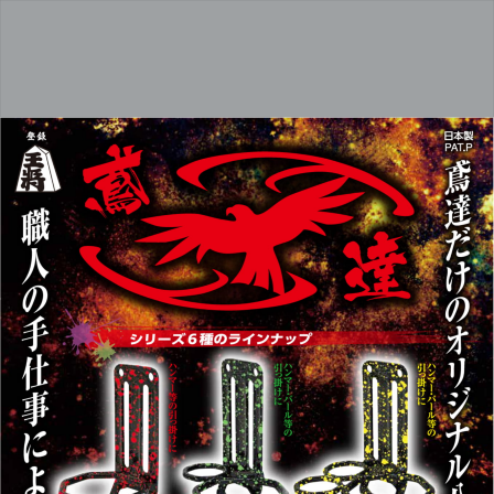
ハ
ン
マ
ー
フ
ッ
ク